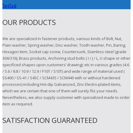
โทร
ไลน์
OUR PRODUCTS
We are specialized in fastener products, various kinds of Bolt, Nut,
Plain washer, Spring washer, Disc washer, Tooth washer, Pin, Baring,
Hexagon item, Socket cap screw, Countersunk, Stainless steel (grade
304/316), Brass products, Anchoring stud bolts ( I / J / L, U shape or other
specificed shapes upon customers’ drawing); etc in various grades (4.6
/ 5.6 / 8.8 / 10.9 / 12.9 / F10T / S10T) and wide range of material used (
SS400 / SS-41 / S45C / SCM435 / SCM440 with or without hardened
processes) including Hot-dip Galvanized, Zinc Electro-plated items,
which we are certain that one of them will surely fits your needs.
Nevertheless, we also supply customer with specialized made to order
item as required.
SATISFACTION GUARANTEED